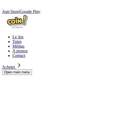
App Store
|
Google Play
Le Jeu
Tutos
Médias
A propos
Contact
Acheter
Open main menu